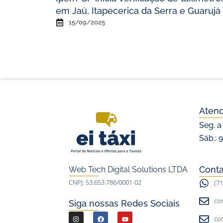
em Jaú, Itapecerica da Serra e Guarujá
15/09/2025
Aten
Seg. a
Sáb.: 
Conta
Web Tech Digital Solutions LTDA
CNPJ: 53.653.786/0001-02
(7
co
Siga nossas Redes Sociais
I
F
Y
co