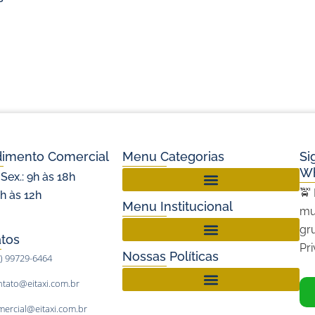
dimento Comercial
Menu Categorias
Si
W
 Sex.: 9h às 18h
🚖
9h às 12h
Setor de Táxi no Rio Grande do Norte
Menu Institucional
mu
gr
tos
Pr
Nossas Políticas
1) 99729-6464
ntato@eitaxi.com.br
mercial@eitaxi.com.br