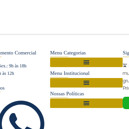
imento Comercial
Menu Categorias
Si
🚖
Sex.: 9h às 18h
Setor de Táxi no Rio Grande do Norte
Menu Institucional
mu
h às 12h
gr
os
Pr
Nossas Políticas