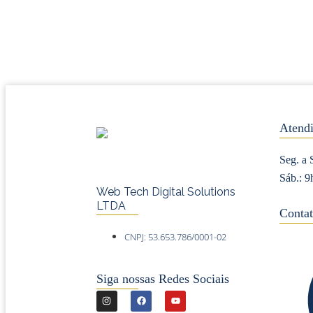
Atend
Seg. a 
Sáb.: 9
Web Tech Digital Solutions
LTDA
Contat
CNPJ: 53.653.786/0001-02
Siga nossas Redes Sociais
I
F
Y