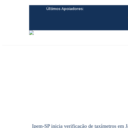
Ir
para
Últimos Apoiadores:
o
conteúdo
Ipem-SP inicia verificação de taxímetros em J