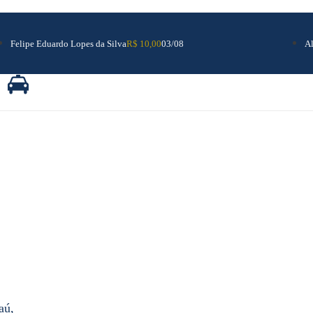
R$ 10,00
03/08
Felipe Eduardo Lopes da Silva
Al
aú,