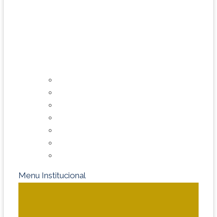
Artigos
Editorial
Informe Publicitário
Legislação e Regulamentação
Mundo Táxi
Saúde e Bem-Estar
Tecnologia e Inovação no Volante
Menu Institucional