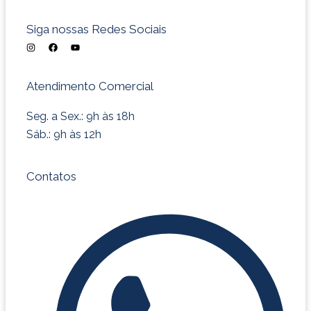
Siga nossas Redes Sociais
I
F
Y
n
a
o
s
c
u
t
e
t
a
b
u
Atendimento Comercial
g
o
b
r
o
e
a
k
m
Seg. a Sex.: 9h às 18h
Sáb.: 9h às 12h
Contatos