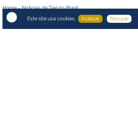
Home – Notícias de Táxi no Brasil
Táxi na Bahia
Este site usa cookies.
Acessar
Recusar
Home – Notícias de Táxi na Bahia
Setor de Táxi em Salvador
Setor de Táxi na Bahia
Editais na Bahia
Histórias de Taxistas na Bahia
Informe Publicitário Bahia
Táxi em Pernambuco
Home – Notícias de Táxi em
Pernambuco
Setor de Táxi no Recife
Setor de Táxi em Pernambuco
Editais em Pernambuco
Histórias de Taxistas em
Pernambuco
Informe Publicitário Pernambuco