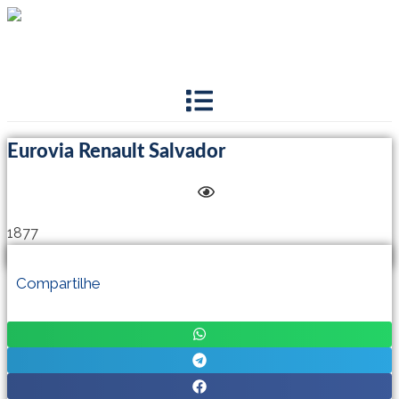
Ir
para
o
conteúdo
Eurovia Renault Salvador
1877
[cliques count="0" print="0"]
Compartilhe