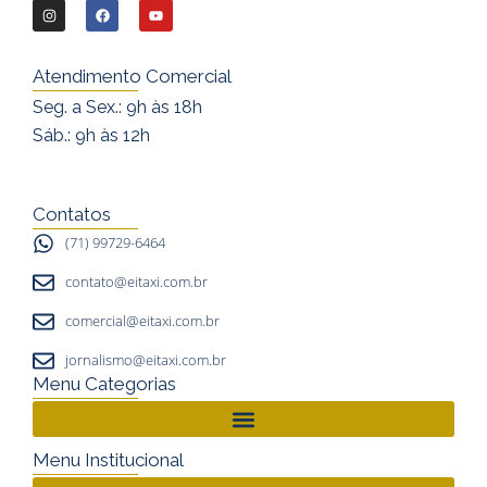
I
F
Y
n
a
o
s
c
u
Atendimento Comercial
t
e
t
Seg. a Sex.: 9h às 18h
a
b
u
Sáb.: 9h às 12h
g
o
b
r
o
e
a
k
Contatos
m
(71) 99729-6464
contato@eitaxi.com.br
comercial@eitaxi.com.br
jornalismo@eitaxi.com.br
Menu Categorias
Menu Institucional