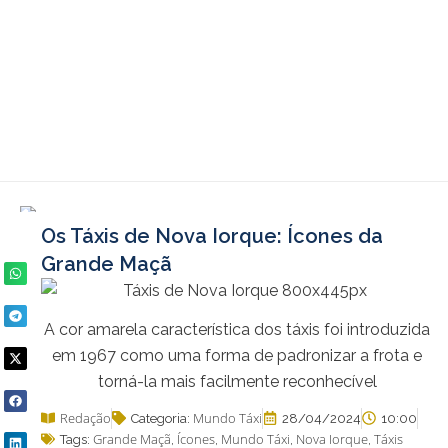
Ir
para
o
conteúdo
Os Táxis de Nova Iorque: Ícones da
Grande Maçã
A cor amarela característica dos táxis foi introduzida
em 1967 como uma forma de padronizar a frota e
torná-la mais facilmente reconhecível
Redação
Mundo Táxi
Categoria:
28/04/2024
10:00
Grande Maçã
Ícones
Mundo Táxi
Nova Iorque
Táxis
Tags:
,
,
,
,